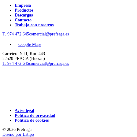
Empresa
Productos
Descargas
Contacto
Trabaja con nosotros
T. 974 472 645
comercial@prefraga.es
Google Maps
Carretera N-II, Km. 443
22520 FRAGA (Huesca)
T. 974 472 645
comercial@prefraga.es
Aviso legal
Política de privacidad
Política de cookies
© 2026 Prefraga
Diseño por
Latipo