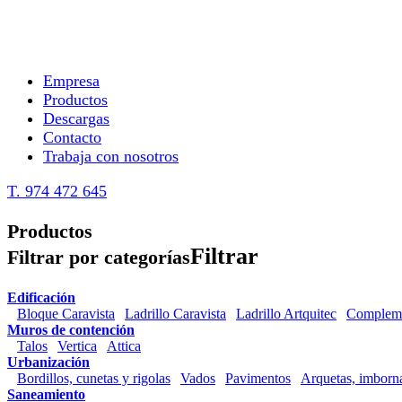
Empresa
Productos
Descargas
Contacto
Trabaja con nosotros
T. 974 472 645
Productos
Filtrar
Filtrar por categorías
Edificación
Bloque Caravista
Ladrillo Caravista
Ladrillo Artquitec
Complem
Muros de contención
Talos
Vertica
Attica
Urbanización
Bordillos, cunetas y rigolas
Vados
Pavimentos
Arquetas, imborna
Saneamiento