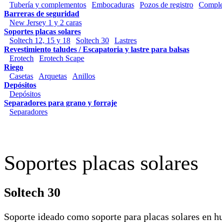
Tubería y complementos
Embocaduras
Pozos de registro
Compl
Barreras de seguridad
New Jersey 1 y 2 caras
Soportes placas solares
Soltech 12, 15 y 18
Soltech 30
Lastres
Revestimiento taludes / Escapatoria y lastre para balsas
Erotech
Erotech Scape
Riego
Casetas
Arquetas
Anillos
Depósitos
Depósitos
Separadores para grano y forraje
Separadores
Soportes placas solares
Soltech 30
Soporte ideado como soporte para placas solares en hu