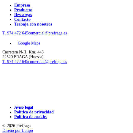
Empresa
Productos
Descargas
Contacto
Trabaja con nosotros
T. 974 472 645
comercial@prefraga.es
Google Maps
Carretera N-II, Km. 443
22520 FRAGA (Huesca)
T. 974 472 645
comercial@prefraga.es
Aviso legal
Política de privacidad
Política de cookies
© 2026 Prefraga
Diseño por
Latipo