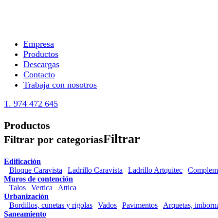
Empresa
Productos
Descargas
Contacto
Trabaja con nosotros
T. 974 472 645
Productos
Filtrar
Filtrar por categorías
Edificación
Bloque Caravista
Ladrillo Caravista
Ladrillo Artquitec
Complem
Muros de contención
Talos
Vertica
Attica
Urbanización
Bordillos, cunetas y rigolas
Vados
Pavimentos
Arquetas, imborna
Saneamiento