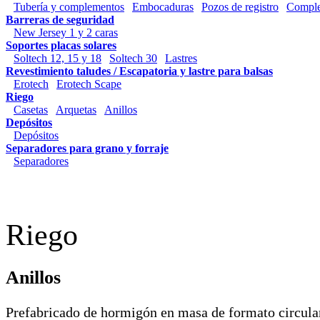
Tubería y complementos
Embocaduras
Pozos de registro
Compl
Barreras de seguridad
New Jersey 1 y 2 caras
Soportes placas solares
Soltech 12, 15 y 18
Soltech 30
Lastres
Revestimiento taludes / Escapatoria y lastre para balsas
Erotech
Erotech Scape
Riego
Casetas
Arquetas
Anillos
Depósitos
Depósitos
Separadores para grano y forraje
Separadores
Riego
Anillos
Prefabricado de hormigón en masa de formato circular