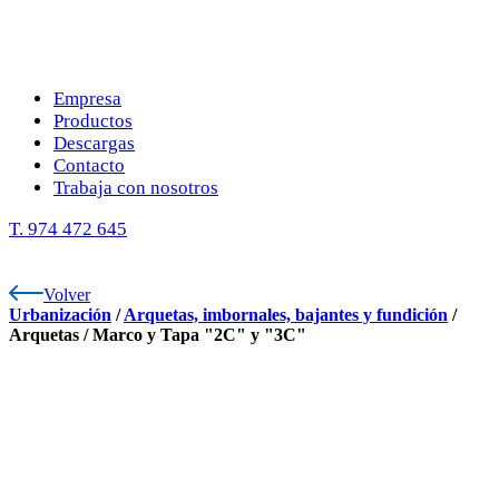
Empresa
Productos
Descargas
Contacto
Trabaja con nosotros
T. 974 472 645
Volver
Urbanización
/
Arquetas, imbornales, bajantes y fundición
/
Arquetas
/
Marco y Tapa "2C" y "3C"