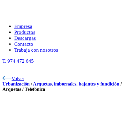
Empresa
Productos
Descargas
Contacto
Trabaja con nosotros
T. 974 472 645
Volver
Urbanización
/
Arquetas, imbornales, bajantes y fundición
/
Arquetas
/
Telefónica