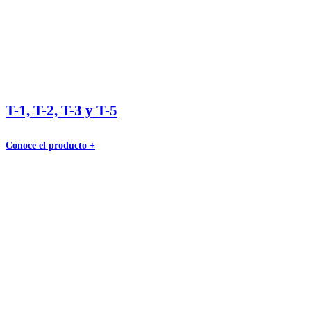
T-1, T-2, T-3 y T-5
Conoce el producto +